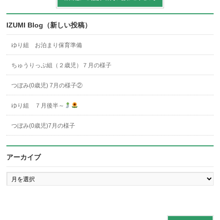
IZUMI Blog（新しい投稿）
ゆり組 お泊まり保育準備
ちゅうりっぷ組（２歳児）７月の様子
つぼみ(0歳児) 7月の様子②
ゆり組 ７月後半～
つぼみ(0歳児)7月の様子
アーカイブ
ア
ー
カ
イ
ブ