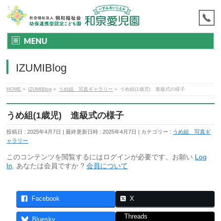
MENU
IZUMIBlog
HOME
»
IZUMIBlog
»
うめ組 写真ギャラリー
»
うめ組(1歳児) 進級式の様子
うめ組(1歳児) 進級式の様子
投稿日 : 2025年4月7日
最終更新日時 : 2025年4月7日
カテゴリー :
うめ組 写真ギ
ャラリー
このコンテンツを閲覧するにはログインが必要です。お願い
Log
In
. あなたは会員ですか ?
会員について
Facebook
X
Threads
Bluesky