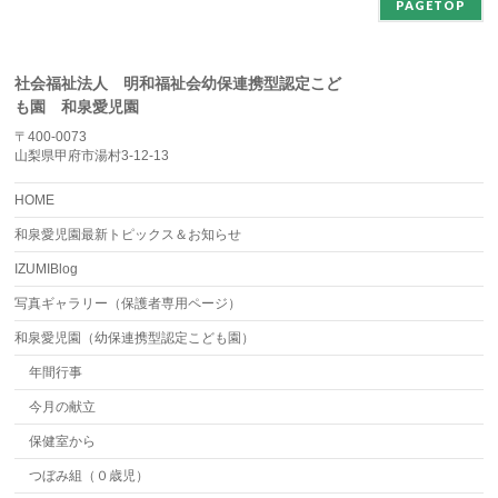
PAGETOP
社会福祉法人 明和福祉会幼保連携型認定こど
も園 和泉愛児園
〒400-0073
山梨県甲府市湯村3-12-13
HOME
和泉愛児園最新トピックス＆お知らせ
IZUMIBlog
写真ギャラリー（保護者専用ページ）
和泉愛児園（幼保連携型認定こども園）
年間行事
今月の献立
保健室から
つぼみ組（０歳児）