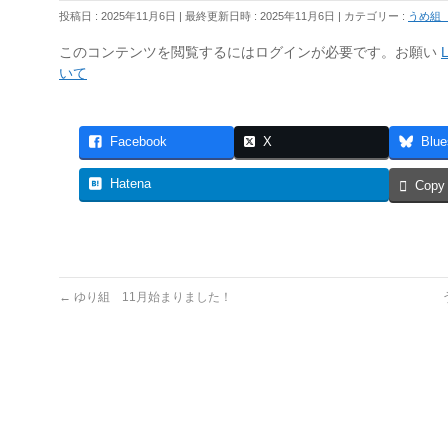
投稿日 : 2025年11月6日
最終更新日時 : 2025年11月6日
カテゴリー :
うめ組
このコンテンツを閲覧するにはログインが必要です。お願い
L
いて
Facebook
X
Blue
Hatena
Copy
←
ゆり組 11月始まりました！