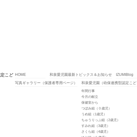
認定こど
HOME
和泉愛児園最新トピックス＆お知らせ
IZUMIBlog
写真ギャラリー（保護者専用ページ）
和泉愛児園（幼保連携型認定こど
年間行事
今月の献立
保健室から
つぼみ組（０歳児）
うめ組（1歳児）
ちゅうりっぷ組（2歳児）
すみれ組（3歳児）
さくら組（4歳児）