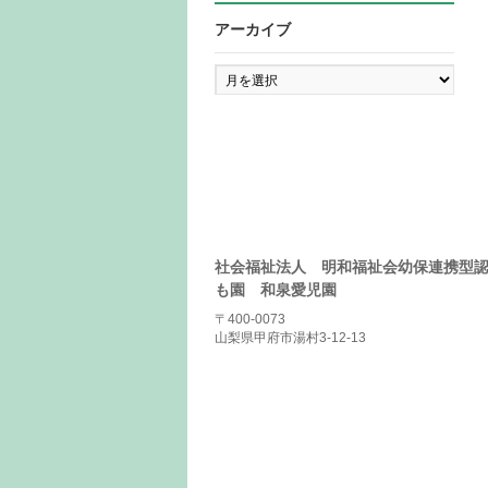
アーカイブ
ア
ー
カ
イ
ブ
社会福祉法人 明和福祉会幼保連携型
も園 和泉愛児園
〒400-0073
山梨県甲府市湯村3-12-13