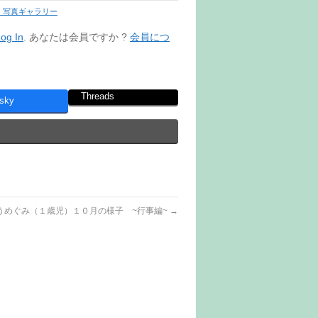
 写真ギャラリー
og In
. あなたは会員ですか ?
会員につ
Threads
sky
うめぐみ（１歳児）１０月の様子 ~行事編~
→