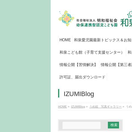
HOME
和泉愛児園最新トピックス＆お知
和泉こども館（子育て支援センター）
和
情報公開【苦情解決】
情報公開【第三者
許可証、届出ダウンロード
IZUMIBlog
HOME
»
IZUMIBlog
»
うめ組 写真ギャラリー
»
うめ