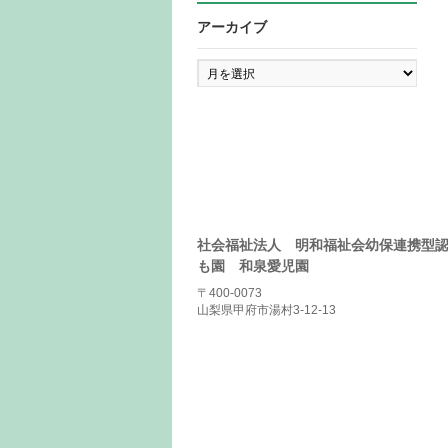
アーカイブ
ア
ー
カ
イ
ブ
社会福祉法人 明和福祉会幼保連携型
も園 和泉愛児園
〒400-0073
山梨県甲府市湯村3-12-13