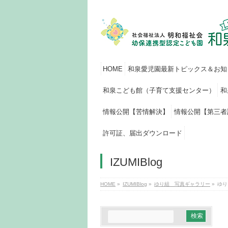
HOME
和泉愛児園最新トピックス＆お知
和泉こども館（子育て支援センター）
和
情報公開【苦情解決】
情報公開【第三者
許可証、届出ダウンロード
IZUMIBlog
HOME
»
IZUMIBlog
»
ゆり組 写真ギャラリー
»
ゆり