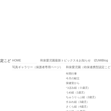
認定こど
HOME
和泉愛児園最新トピックス＆お知らせ
IZUMIBlog
写真ギャラリー（保護者専用ページ）
和泉愛児園（幼保連携型認定こど
年間行事
今月の献立
保健室から
つぼみ組（０歳児）
うめ組（1歳児）
ちゅうりっぷ組（2歳児）
すみれ組（3歳児）
さくら組（4歳児）