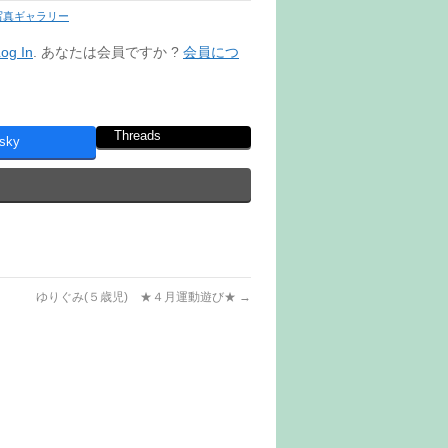
写真ギャラリー
og In
. あなたは会員ですか ?
会員につ
Threads
sky
ゆりぐみ(５歳児) ★４月運動遊び★
→