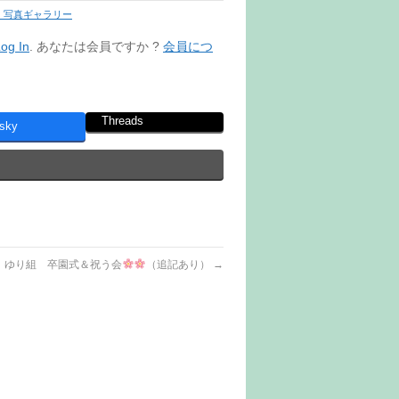
 写真ギャラリー
og In
. あなたは会員ですか ?
会員につ
Threads
sky
ゆり組 卒園式＆祝う会
（追記あり）
→