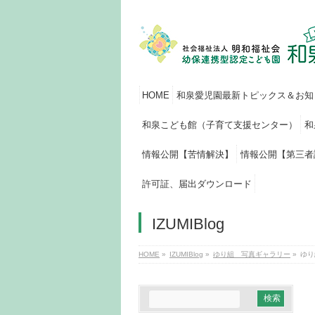
HOME
和泉愛児園最新トピックス＆お知
和泉こども館（子育て支援センター）
和
情報公開【苦情解決】
情報公開【第三者
許可証、届出ダウンロード
IZUMIBlog
HOME
»
IZUMIBlog
»
ゆり組 写真ギャラリー
»
ゆり