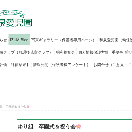
らせ
IZUMIBlog
写真ギャラリー（保護者専用ページ）
和泉愛児園（幼保
泉クラブ（放課後児童クラブ）
明和福祉会
個人情報保護方針
重要事項説
評価 評価結果】
情報公開【保護者様アンケート】
お問合せ（ご意見・ご
組 卒園式＆祝う会
ゆり組 卒園式＆祝う会