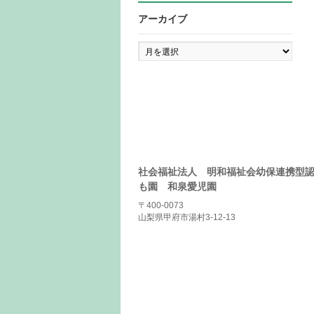
アーカイブ
ア
ー
カ
イ
ブ
社会福祉法人 明和福祉会幼保連携型
も園 和泉愛児園
〒400-0073
山梨県甲府市湯村3-12-13