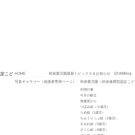
認定こど
HOME
和泉愛児園最新トピックス＆お知らせ
IZUMIBlog
写真ギャラリー（保護者専用ページ）
和泉愛児園（幼保連携型認定こど
年間行事
今月の献立
保健室から
つぼみ組（０歳児）
うめ組（1歳児）
ちゅうりっぷ組（2歳児）
すみれ組（3歳児）
さくら組（4歳児）