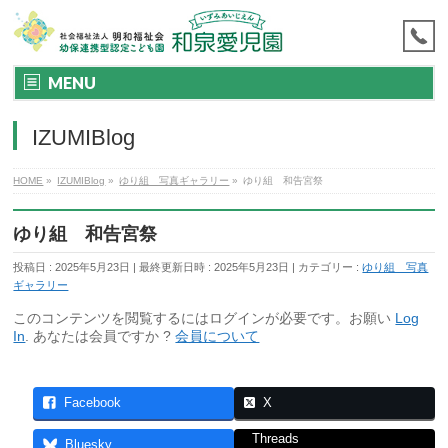
MENU
IZUMIBlog
HOME
»
IZUMIBlog
»
ゆり組 写真ギャラリー
»
ゆり組 和告宮祭
ゆり組 和告宮祭
投稿日 : 2025年5月23日
最終更新日時 : 2025年5月23日
カテゴリー :
ゆり組 写真
ギャラリー
このコンテンツを閲覧するにはログインが必要です。お願い
Log
In
. あなたは会員ですか ?
会員について
Facebook
X
Threads
Bluesky