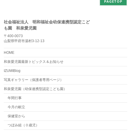
PAGETOP
社会福祉法人 明和福祉会幼保連携型認定こど
も園 和泉愛児園
〒400-0073
山梨県甲府市湯村3-12-13
HOME
和泉愛児園最新トピックス＆お知らせ
IZUMIBlog
写真ギャラリー（保護者専用ページ）
和泉愛児園（幼保連携型認定こども園）
年間行事
今月の献立
保健室から
つぼみ組（０歳児）