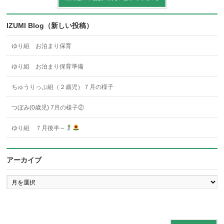
IZUMI Blog（新しい投稿）
ゆり組 お泊まり保育
ゆり組 お泊まり保育準備
ちゅうりっぷ組（２歳児）７月の様子
つぼみ(0歳児) 7月の様子②
ゆり組 ７月後半～
アーカイブ
ア
ー
カ
イ
ブ