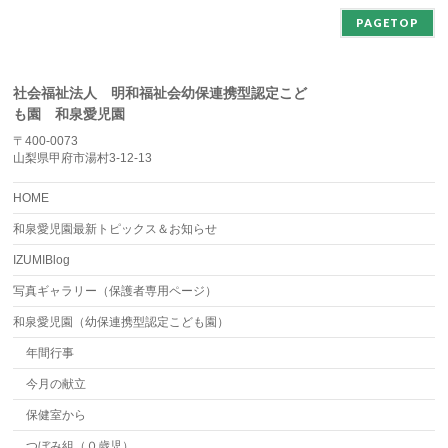
PAGETOP
社会福祉法人 明和福祉会幼保連携型認定こど
も園 和泉愛児園
〒400-0073
山梨県甲府市湯村3-12-13
HOME
和泉愛児園最新トピックス＆お知らせ
IZUMIBlog
写真ギャラリー（保護者専用ページ）
和泉愛児園（幼保連携型認定こども園）
年間行事
今月の献立
保健室から
つぼみ組（０歳児）