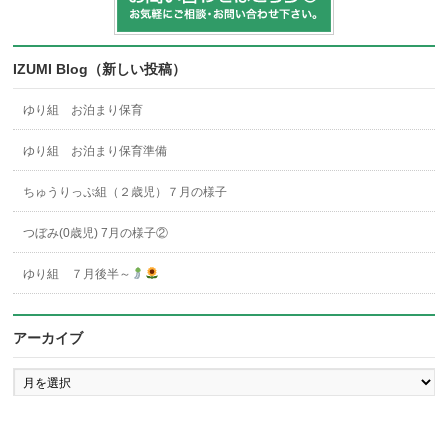
IZUMI Blog（新しい投稿）
ゆり組 お泊まり保育
ゆり組 お泊まり保育準備
ちゅうりっぷ組（２歳児）７月の様子
つぼみ(0歳児) 7月の様子②
ゆり組 ７月後半～
アーカイブ
ア
ー
カ
イ
ブ