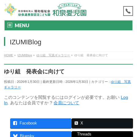
MENU
IZUMIBlog
HOME
»
IZUMIBlog
»
ゆり組 写真ギャラリー
»
ゆり組 発表会に向けて
ゆり組 発表会に向けて
投稿日 : 2026年1月30日
最終更新日時 : 2026年1月30日
カテゴリー :
ゆり組 写真
ギャラリー
このコンテンツを閲覧するにはログインが必要です。お願い
Log
In
. あなたは会員ですか ?
会員について
Facebook
X
Threads
Bluesky