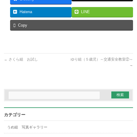
Hatena
LINE
Copy
←
さくら組 お試し
ゆり組（５歳児）～交通安全教室②～
→
カテゴリー
うめ組 写真ギャラリー