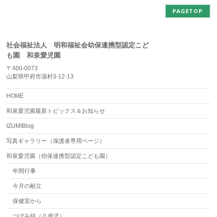
PAGETOP
社会福祉法人 明和福祉会幼保連携型認定こど
も園 和泉愛児園
〒400-0073
山梨県甲府市湯村3-12-13
HOME
和泉愛児園最新トピックス＆お知らせ
IZUMIBlog
写真ギャラリー（保護者専用ページ）
和泉愛児園（幼保連携型認定こども園）
年間行事
今月の献立
保健室から
つぼみ組（０歳児）