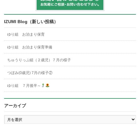
IZUMI Blog（新しい投稿）
ゆり組 お泊まり保育
ゆり組 お泊まり保育準備
ちゅうりっぷ組（２歳児）７月の様子
つぼみ(0歳児) 7月の様子②
ゆり組 ７月後半～
アーカイブ
ア
ー
カ
イ
ブ