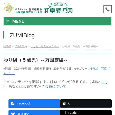
MENU
IZUMIBlog
HOME
»
IZUMIBlog
»
ゆり組 写真ギャラリー
»
ゆり組（５歳児）～万国旗編～
ゆり組（５歳児）～万国旗編～
投稿日 : 2024年9月9日
最終更新日時 : 2024年9月9日
カテゴリー :
ゆり組 写真ギ
ャラリー
このコンテンツを閲覧するにはログインが必要です。お願い
Log
In
. あなたは会員ですか ?
会員について
Facebook
X
Threads
Bluesky