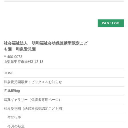
カ
イ
ブ
PAGETOP
社会福祉法人 明和福祉会幼保連携型認定こど
も園 和泉愛児園
〒400-0073
山梨県甲府市湯村3-12-13
HOME
和泉愛児園最新トピックス＆お知らせ
IZUMIBlog
写真ギャラリー（保護者専用ページ）
和泉愛児園（幼保連携型認定こども園）
年間行事
今月の献立