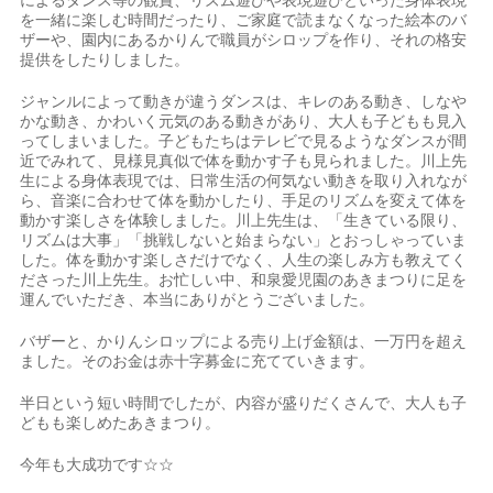
によるダンス等の観賞、リズム遊びや表現遊びといった身体表現
を一緒に楽しむ時間だったり、ご家庭で読まなくなった絵本のバ
ザーや、園内にあるかりんで職員がシロップを作り、それの格安
提供をしたりしました。
ジャンルによって動きが違うダンスは、キレのある動き、しなや
かな動き、かわいく元気のある動きがあり、大人も子どもも見入
ってしまいました。子どもたちはテレビで見るようなダンスが間
近でみれて、見様見真似で体を動かす子も見られました。川上先
生による身体表現では、日常生活の何気ない動きを取り入れなが
ら、音楽に合わせて体を動かしたり、手足のリズムを変えて体を
動かす楽しさを体験しました。川上先生は、「生きている限り、
リズムは大事」「挑戦しないと始まらない」とおっしゃっていま
した。体を動かす楽しさだけでなく、人生の楽しみ方も教えてく
ださった川上先生。お忙しい中、和泉愛児園のあきまつりに足を
運んでいただき、本当にありがとうございました。
バザーと、かりんシロップによる売り上げ金額は、一万円を超え
ました。そのお金は赤十字募金に充てていきます。
半日という短い時間でしたが、内容が盛りだくさんで、大人も子
どもも楽しめたあきまつり。
今年も大成功です☆☆