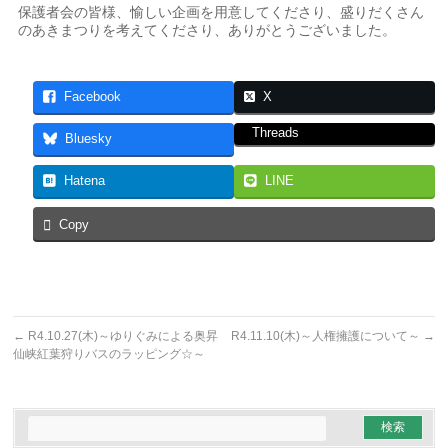
保護者会の皆様、愉しい企画を用意してくださり、盛りだくさん
のあきまつりを考えてくださり、ありがとうございました。
Facebook
X
Threads
Bluesky
Hatena
LINE
Copy
←
R4.10.27(木)～ゆりぐみによる奥昇
R4.11.10(木)～人権擁護について～
→
仙峡紅葉狩りバスのラッピング☆～