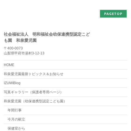
ブ
PAGETOP
社会福祉法人 明和福祉会幼保連携型認定こど
も園 和泉愛児園
〒400-0073
山梨県甲府市湯村3-12-13
HOME
和泉愛児園最新トピックス＆お知らせ
IZUMIBlog
写真ギャラリー（保護者専用ページ）
和泉愛児園（幼保連携型認定こども園）
年間行事
今月の献立
保健室から