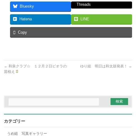
Threads
Bluesky
Hatena
LINE
Copy
←
和泉クラブ☆ １２月２日ビオラの
ゆり組 明日は和太鼓発表！
→
苗植え
カテゴリー
うめ組 写真ギャラリー