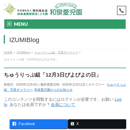
MENU
IZUMIBlog
HOME
»
IZUMIBlog
»
ちゅーりっぷ組 写真ギャラリー
»
ちゅうりっぷ組「12月3日ぴよぴよの日」
ちゅうりっぷ組「12月3日ぴよぴよの日」
投稿日 : 2025年12月4日
最終更新日時 : 2025年12月11日
カテゴリー :
ちゅーりっぷ
組 写真ギャラリー
,
和泉愛児園からのお知らせ
このコンテンツを閲覧するにはログインが必要です。お願い
Log
In
. あなたは会員ですか ?
会員について
Facebook
X