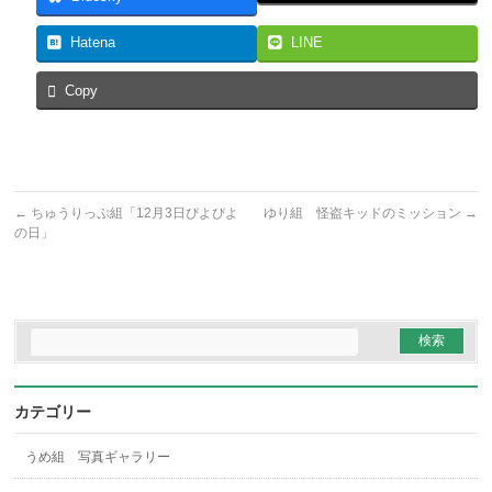
Hatena
LINE
Copy
←
ちゅうりっぷ組「12月3日ぴよぴよ
ゆり組 怪盗キッドのミッション
→
の日」
カテゴリー
うめ組 写真ギャラリー