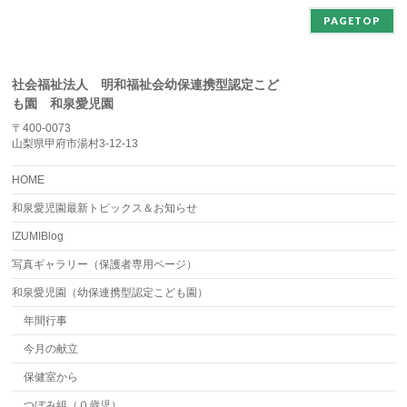
PAGETOP
社会福祉法人 明和福祉会幼保連携型認定こど
も園 和泉愛児園
〒400-0073
山梨県甲府市湯村3-12-13
HOME
和泉愛児園最新トピックス＆お知らせ
IZUMIBlog
写真ギャラリー（保護者専用ページ）
和泉愛児園（幼保連携型認定こども園）
年間行事
今月の献立
保健室から
つぼみ組（０歳児）