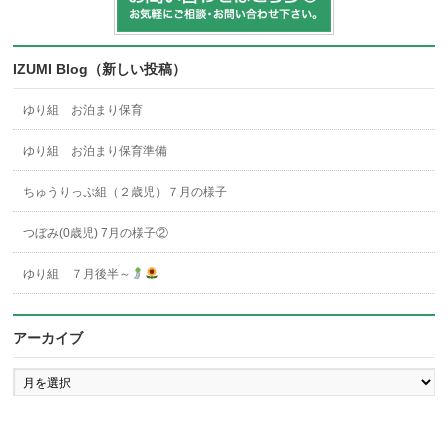
IZUMI Blog（新しい投稿）
ゆり組 お泊まり保育
ゆり組 お泊まり保育準備
ちゅうりっぷ組（２歳児）７月の様子
つぼみ(0歳児) 7月の様子②
ゆり組 ７月後半～
アーカイブ
ア
ー
カ
イ
ブ