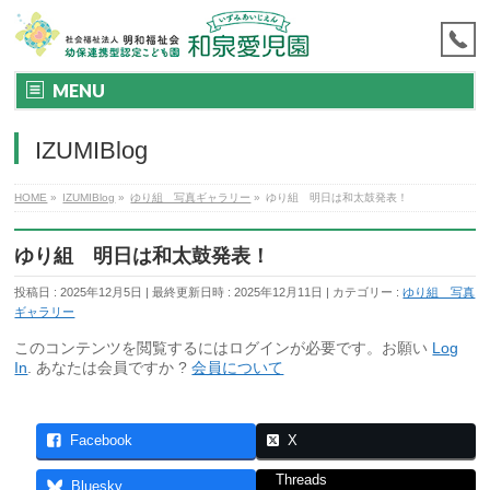
MENU
IZUMIBlog
HOME
»
IZUMIBlog
»
ゆり組 写真ギャラリー
»
ゆり組 明日は和太鼓発表！
ゆり組 明日は和太鼓発表！
投稿日 : 2025年12月5日
最終更新日時 : 2025年12月11日
カテゴリー :
ゆり組 写真
ギャラリー
このコンテンツを閲覧するにはログインが必要です。お願い
Log
In
. あなたは会員ですか ?
会員について
Facebook
X
Threads
Bluesky