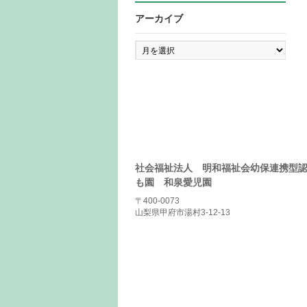
アーカイブ
ア
ー
カ
イ
ブ
社会福祉法人 明和福祉会幼保連携型
も園 和泉愛児園
〒400-0073
山梨県甲府市湯村3-12-13