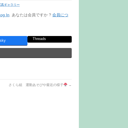
写真ギャラリー
og In
. あなたは会員ですか ?
会員につ
Threads
sky
さくら組 運動あそびや最近の様子
→