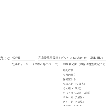
認定こど
HOME
和泉愛児園最新トピックス＆お知らせ
IZUMIBlog
写真ギャラリー（保護者専用ページ）
和泉愛児園（幼保連携型認定こど
年間行事
今月の献立
保健室から
つぼみ組（０歳児）
うめ組（1歳児）
ちゅうりっぷ組（2歳児）
すみれ組（3歳児）
さくら組（4歳児）