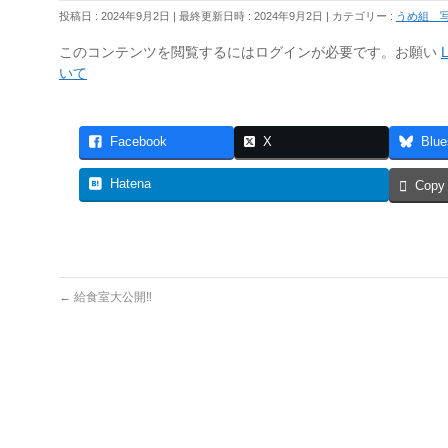
投稿日 : 2024年9月2日
最終更新日時 : 2024年9月2日
カテゴリー :
うめ組 
このコンテンツを閲覧するにはログインが必要です。お願い
L
いて
Facebook
X
Blue
Hatena
Copy
←
給食室大公開‼