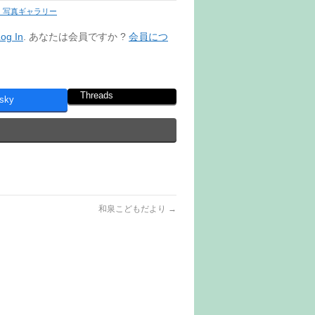
 写真ギャラリー
og In
. あなたは会員ですか ?
会員につ
Threads
sky
和泉こどもだより
→