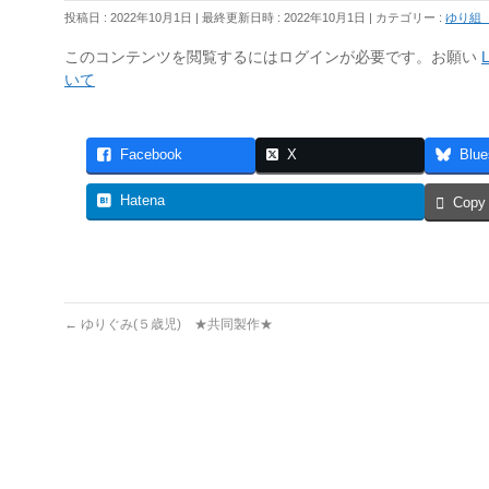
投稿日 : 2022年10月1日
最終更新日時 : 2022年10月1日
カテゴリー :
ゆり組
このコンテンツを閲覧するにはログインが必要です。お願い
L
いて
Facebook
X
Blue
Hatena
Copy
←
ゆりぐみ(５歳児) ★共同製作★