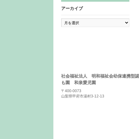
アーカイブ
ア
ー
カ
イ
ブ
社会福祉法人 明和福祉会幼保連携型
も園 和泉愛児園
〒400-0073
山梨県甲府市湯村3-12-13