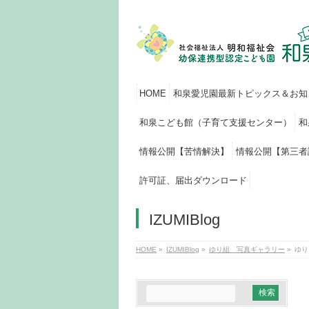
HOME
和泉愛児園最新トピックス＆お知
和泉こども館（子育て支援センター）
和
情報公開【苦情解決】
情報公開【第三者
許可証、届出ダウンロード
IZUMIBlog
HOME
»
IZUMIBlog
»
ゆり組 写真ギャラリー
»
ゆり