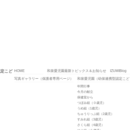
認定こど
HOME
和泉愛児園最新トピックス＆お知らせ
IZUMIBlog
写真ギャラリー（保護者専用ページ）
和泉愛児園（幼保連携型認定こど
年間行事
今月の献立
保健室から
つぼみ組（０歳児）
うめ組（1歳児）
ちゅうりっぷ組（2歳児）
すみれ組（3歳児）
さくら組（4歳児）