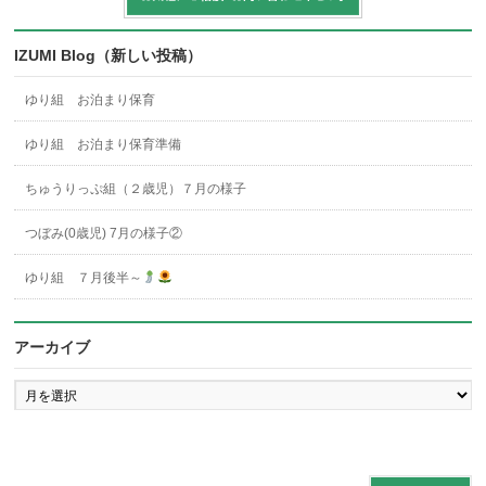
IZUMI Blog（新しい投稿）
ゆり組 お泊まり保育
ゆり組 お泊まり保育準備
ちゅうりっぷ組（２歳児）７月の様子
つぼみ(0歳児) 7月の様子②
ゆり組 ７月後半～
アーカイブ
ア
ー
カ
イ
ブ