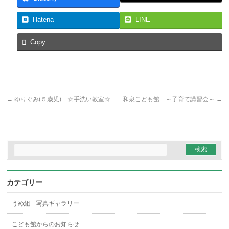
Hatena
LINE
Copy
←
ゆりぐみ(５歳児) ☆手洗い教室☆
和泉こども館 ～子育て講習会～
→
カテゴリー
うめ組 写真ギャラリー
こども館からのお知らせ