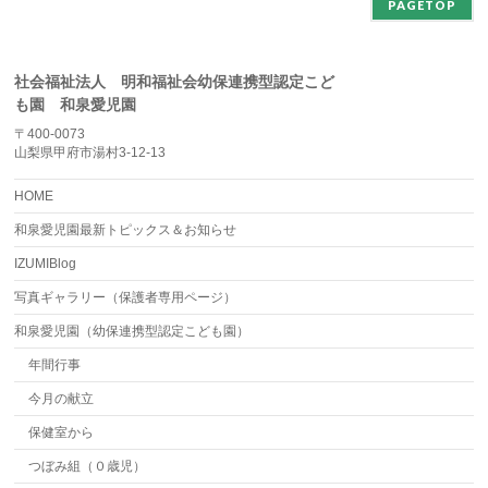
PAGETOP
社会福祉法人 明和福祉会幼保連携型認定こど
も園 和泉愛児園
〒400-0073
山梨県甲府市湯村3-12-13
HOME
和泉愛児園最新トピックス＆お知らせ
IZUMIBlog
写真ギャラリー（保護者専用ページ）
和泉愛児園（幼保連携型認定こども園）
年間行事
今月の献立
保健室から
つぼみ組（０歳児）