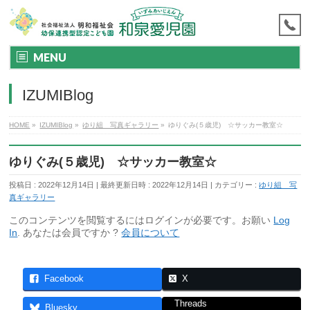
MENU
IZUMIBlog
HOME
»
IZUMIBlog
»
ゆり組 写真ギャラリー
»
ゆりぐみ(５歳児) ☆サッカー教室☆
ゆりぐみ(５歳児) ☆サッカー教室☆
投稿日 : 2022年12月14日
最終更新日時 : 2022年12月14日
カテゴリー :
ゆり組 写
真ギャラリー
このコンテンツを閲覧するにはログインが必要です。お願い
Log
In
. あなたは会員ですか ?
会員について
Facebook
X
Threads
Bluesky